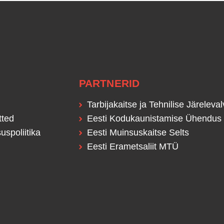
PARTNERID
Tarbijakaitse ja Tehnilise Järeleva
tted
Eesti Kodukaunistamise Ühendu
uspoliitika
Eesti Muinsuskaitse Selts
Eesti Erametsaliit MTÜ