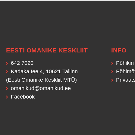
EESTI OMANIKE KESKLIIT
INFO
642 7020
Põhikiri
Kadaka tee 4, 10621 Tallinn
Põhimõ
(Eesti Omanike Keskliit MTÜ)
Privaats
omanikud@omanikud.ee
Facebook