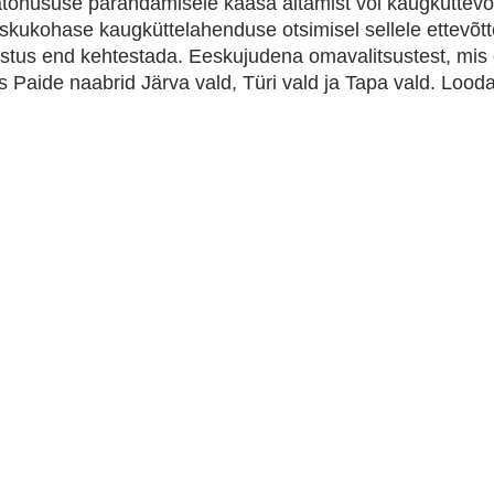
atõhususe parandamisele kaasa aitamist või kaugküttevõ
 taskukohase kaugküttelahenduse otsimisel sellele ettevõtt
hustus end kehtestada. Eeskujudena omavalitsustest, m
ks Paide naabrid Järva vald, Türi vald ja Tapa vald. Lood