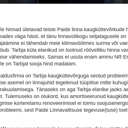
le hinnad ületavad teiste Paide linna kaugküttevõrkude hi
teades väga hästi, et tänu linnavolikogu seljatagusele on 
majäämine ei tähendab meie kliimavöötmes surma või vae
bub. Tarbja küla elanikud on lootnud röövelliku hinna vas
mise vähendamiseks. Samas ei usuta enam ammu NR Energ
ile on Tarbjal sooja hind madalam.
 haldusfirma on Tarbja kaugküttevõrguga seotud probleem
se asemel on linnajuhid tegelenud tüüpilise mitte kuhugi 
rakuulamisega. Tänaseks on aga Tarbja elanike jaoks ae
ist. Tulemuseks on olukord, kus amortiseerunud kaugkütt
ise korterelamu renoveerimisel ei toimu soojusenergia
probleemi, sest Paide Linnavalitsuse tegevuse(tuse) toel 