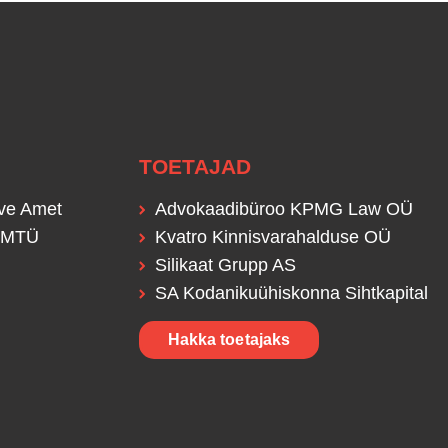
TOETAJAD
lve Amet
Advokaadibüroo KPMG Law OÜ
s MTÜ
Kvatro Kinnisvarahalduse OÜ
Silikaat Grupp AS
SA Kodanikuühiskonna Sihtkapital
Hakka toetajaks