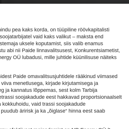
ndu pea kaks korda, on tüüpiline röövkapitalisti
soojatarbijatel vaid kaks valikut – maksta end
stemaja uksele koputamist, siis valib enamus
tu abi nii Paide linnavalitsusest, Konkurentsiametist,
y OÜ lubadusi, mille juhtide küünilisuse näiteks
idest Paide omavalitsusjuhtidele rääkinud viimased
viiva menetlusega, kirjade kirjutamisega ja
g ja kannatus lõppemas, sest kolm Tarbija
etrassi soojakadude eest hakkavad proportsionaalselt
 kokkuhoidu, vaid trassi soojakadude
puudub äririsk ja ka „õiglase“ hinna eest saab