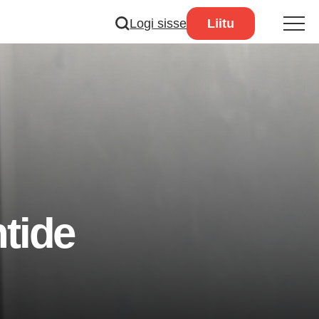
Logi sisse
Liitu
ntide