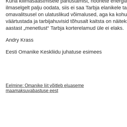
Kuna kliimasäästmisele panustamist, hoonete energi
ilmaselgelt palju oodata, siis ei saa Tarbja elanikele
omavalitsusel on ulatuslikud võimalused, aga ka ko
väärtustada ja tarbijahuvisid tõhusalt kaitsta on näite
aastast „menetlust“ Tarbja korterelamud üle ei elaks.
Andry Krass
Eesti Omanike Keskliidu juhatuse esimees
Eelmine:
Omanike liit võitleb eluaseme
Post
maamaksuvabastuse eest
navigation