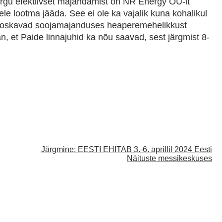
rgu efektiivset majandamist on NR Energy OÜ-lt
ele lootma jääda. See ei ole ka vajalik kuna kohalikul
is oskavad soojamajanduses heaperemehelikkust
an, et Paide linnajuhid ka nõu saavad, sest järgmist 8-
Järgmine:
EESTI EHITAB 3.-6. aprillil 2024 Eesti
Näituste messikeskuses