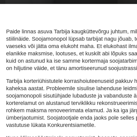
Paide linnas asuva Tarbija kaugküttevõrgu juhtum, mil
stiilinäide. Soojamonopol lüpsab tarbijat nagu jõuab, 
vaeseks või jätta oma elukoht maha. Et elukohast il
elanikke maksmise, lootuses, et kuskilt abi lõpuks saa
kuid on astunud ka ise samme kortermaja soojatarbi
on hiljutine väide, et tänu amortiseerunud soojustrass
Tarbija korteriühistutele korrashoiuteenuseid pakkuv
kaheksa aastat. Probleemile sisulise lahenduse leidmi
soojamonopoli sisutühjade lubaduste ja vabanduste ä
korterelamut on alustanud terviklikku rekonstrueerim
rohkem maksma renoveerimata elamud. Ja ka iga järgm
ümberjaotumist. Soojatootjale enda jaoks pole selles 
vastutuse lükata Konkurentsiametile.